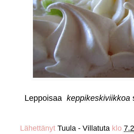
Leppoisaa
keppikeskiviikkoa
Lähettänyt
Tuula - Villatuta
klo
7.