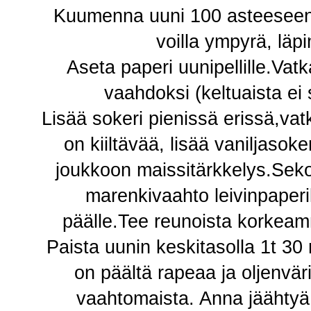
Kuumenna uuni 100 asteeseen. 
voilla ympyrä, läp
Aseta paperi uunipellille.Vat
vaahdoksi (keltuaista ei
Lisää sokeri pienissä erissä,va
on kiiltävää, lisää vaniljasoker
joukkoon maissitärkkelys.Sekoi
marenkivaahto leivinpaperi
päälle.Tee reunoista korkeam
Paista uunin keskitasolla 1t 30
on päältä rapeaa ja oljenvä
vaahtomaista. Anna jäähtyä.