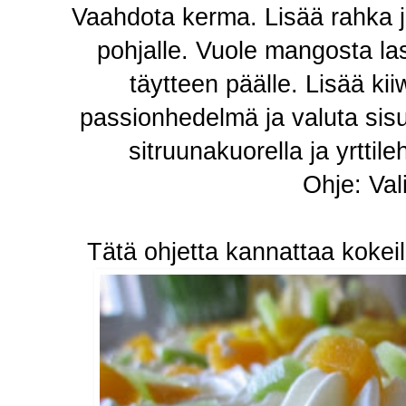
Vaahdota kerma. Lisää rahka ja
pohjalle. Vuole mangosta la
täytteen päälle. Lisää kii
passionhedelmä ja valuta sisu
sitruunakuorella ja yrttile
Ohje: Val
Tätä ohjetta kannattaa kokeill