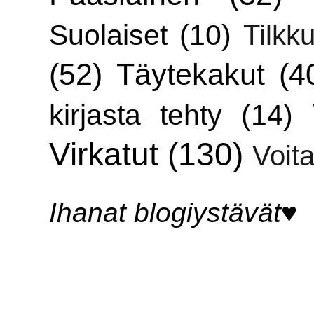
Suolaiset
(10)
Tilkku
(52)
Täytekakut
(4
kirjasta tehty
(14)
Virkatut
(130)
Voita
Ihanat blogiystävät♥