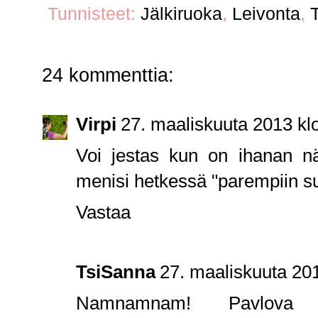
Tunnisteet:
Jälkiruoka
,
Leivonta
,
24 kommenttia:
Virpi
27. maaliskuuta 2013 kl
Voi jestas kun on ihanan nä
menisi hetkessä "parempiin sui
Vastaa
TsiSanna
27. maaliskuuta 201
Namnamnam! Pavlova 