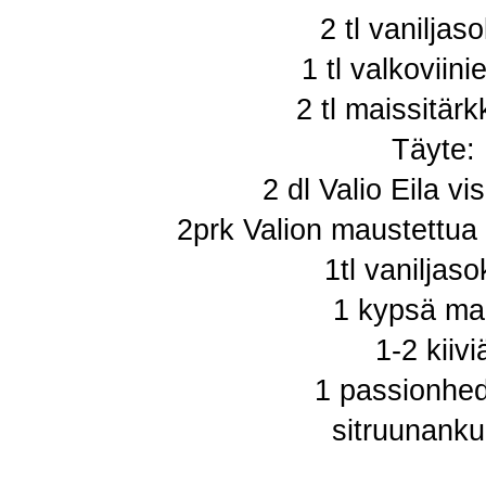
2 tl vaniljas
1 tl valkoviini
2 tl maissitärk
Täyte:
2 dl Valio Eila v
2prk Valion maustettua
1tl vaniljaso
1 kypsä m
1-2 kiivi
1 passionhe
sitruunanku