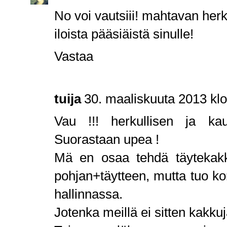
No voi vautsiii! mahtavan herk
iloista pääsiäistä sinulle!
Vastaa
tuija
30. maaliskuuta 2013 klo
Vau !!! herkullisen ja ka
Suorastaan upea !
Mä en osaa tehdä täytekakku
pohjan+täytteen, mutta tuo kor
hallinnassa.
Jotenka meillä ei sitten kakkuj