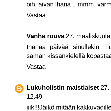
oih, aivan ihana .. mmm, varm
Vastaa
Vanha rouva
27. maaliskuuta
Ihanaa päivää sinullekin, T
saman kissankielellä kopasta
Vastaa
Lukuholistin maistiaiset
27.
12.49
iiik!!!Jäikö mitään kakkuvadill