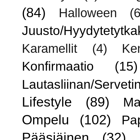
(84)
Halloween
(6
Juusto/Hyydytetytka
Karamellit
(4)
Ken
Konfirmaatio
(15)
Lautasliinan/Servetin
Lifestyle
(89)
Ma
Ompelu
(102)
Pa
Pääsiäinen
(32)