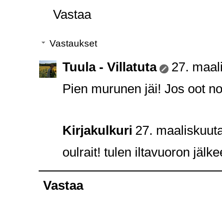
Vastaa
Vastaukset
Tuula - Villatuta
27. maal
Pien murunen jäi! Jos oot no
Kirjakulkuri
27. maaliskuut
oulrait! tulen iltavuoron jälke
Vastaa