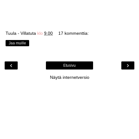
Tuula - Villatuta
klo
9.00
17 kommenttia:
Jaa muille
‹
›
Etusivu
Näytä internetversio